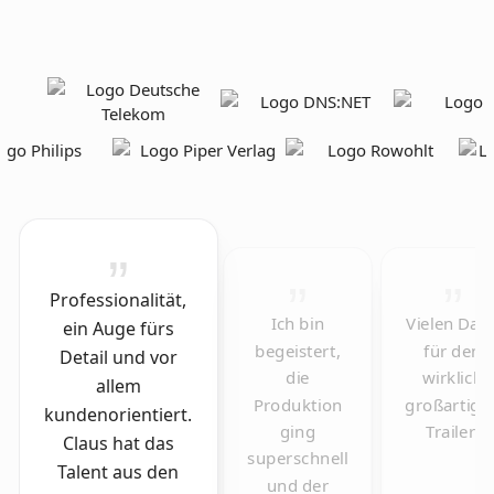
Professionalität,
Ich bin
Vielen Dan
ein Auge fürs
begeistert,
für den
Detail und vor
die
wirklich
allem
Produktion
großartige
kundenorientiert.
ging
Trailer!
Claus hat das
superschnell
Talent aus den
und der