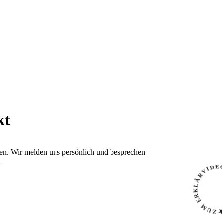
kt
onen. Wir melden uns persönlich und besprechen
.
ZUM ERKLÄRVIDE