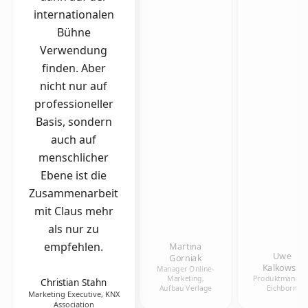
internationalen
Bühne
Verwendung
finden. Aber
nicht nur auf
professioneller
Basis, sondern
auch auf
menschlicher
Ebene ist die
Zusammenarbeit
mit Claus mehr
als nur zu
empfehlen.
Martina
Uwe
Gorniak
Kalkowski
Manager Online-
Marketing,
Produktmanager
Christian Stahn
Aufbau Verlage
Eichborn
Marketing Executive, KNX
Association