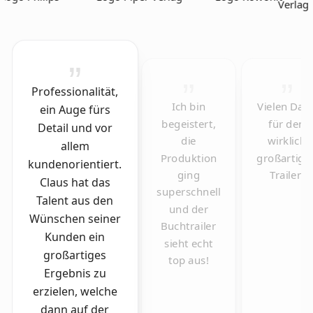
Professionalität,
Ich bin
Vielen Dan
ein Auge fürs
begeistert,
für den
Detail und vor
die
wirklich
allem
Produktion
großartige
kundenorientiert.
ging
Trailer!
Claus hat das
superschnell
Talent aus den
und der
Wünschen seiner
Buchtrailer
Kunden ein
sieht echt
großartiges
top aus!
Ergebnis zu
erzielen, welche
dann auf der