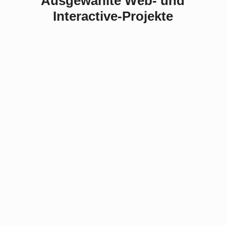
Ausgewählte Web- und
Interactive-Projekte
yours.Jewelry Shop
WordPress-Plugin
Webdesign und
für interaktive 2D-
Shopify-Setup
und 3D-Diagramme
Interaktive