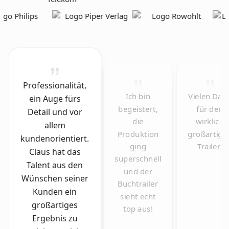
Professionalität,
Ich bin
Vielen Dan
ein Auge fürs
begeistert,
für den
Detail und vor
die
wirklich
allem
Produktion
großartige
kundenorientiert.
ging
Trailer!
Claus hat das
superschnell
Talent aus den
und der
Wünschen seiner
Buchtrailer
Kunden ein
sieht echt
großartiges
top aus!
Ergebnis zu