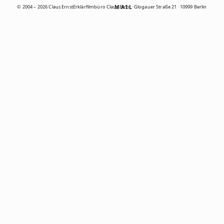
© 2004 – 2026 Claus Ernst
Erklärfilmbüro Claus Ernst · Glogauer Straße 21 · 10999 Berlin