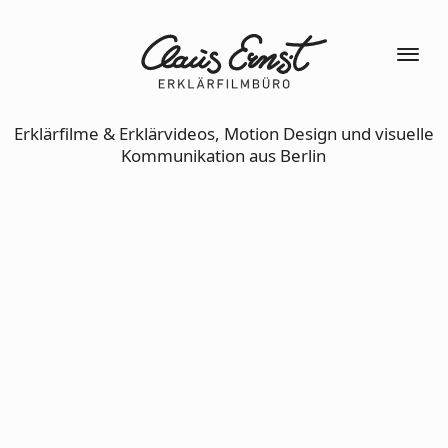
Erklärfilme & Erklärvideos, Motion Design und visuelle
Kommunikation aus Berlin
Captain Octopus
Telekom –
Sicherheit in
sozialen Medien
spielerisch
vermittelt