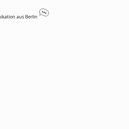
ikation aus Berlin
SO-OWE Exhibition
– Ausstellung im
digitalen Raum
lien
cklung
bild