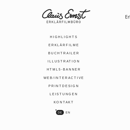
Er
HIGHLIGHTS
ERKLÄRFILME
BUCHTRAILER
ILLUSTRATION
HTML5-BANNER
yours.Jew
WEB/INTERACTIVE
Shop Webd
und Shopify
PRINTDESIGN
LEISTUNGEN
KONTAKT
DE
EN