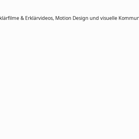
klärfilme & Erklärvideos, Motion Design und visuelle Kommun
elry
WordPress-Plugin
esign
für interaktive
Interaktive
TBI Immobi
-Setup
2D- und 3D-
Planetenanimation
Markenentwi
Diagramme
für die
mit Bewegt
experimenta