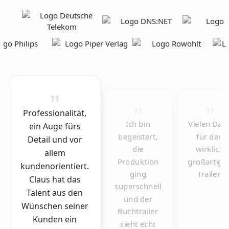
Professionalität,
Ich bin
Vielen Dan
ein Auge fürs
begeistert,
für den
Detail und vor
die
wirklich
allem
Produktion
großartige
kundenorientiert.
ging
Trailer!
Claus hat das
superschnell
Talent aus den
und der
Wünschen seiner
Buchtrailer
Kunden ein
sieht echt