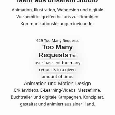
Mehr aus unserem Studio
Animation, Illustration, Webdesign und digitale
Werbemittel greifen bei uns zu stimmigen
Kommunikationslösungen ineinander.
429 Too Many Requests
Too Many
Requests
The
user has sent too many
requests in a given
amount of time.
Animation und Motion-Design
Erklärvideos
,
E-Learning-Videos
,
Messefilme
,
Buchtrailer
und
digitale Kampagnen
. Konzipiert,
gestaltet und animiert aus einer Hand.