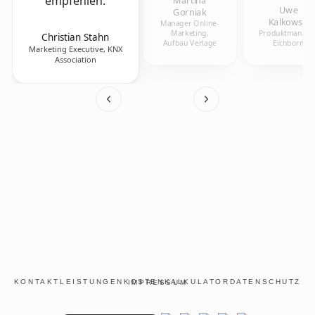
empfehlen.
Uwe
Gorniak
Kalkowski
Manager Online-
Marketing,
Produktmanager
Christian Stahn
Aufbau Verlage
Eichborn
Marketing Executive, KNX
Association
KONTAKT
LEISTUNGEN
KOSTENKALKULATOR
DATENSCHUTZ
IMPRESSUM