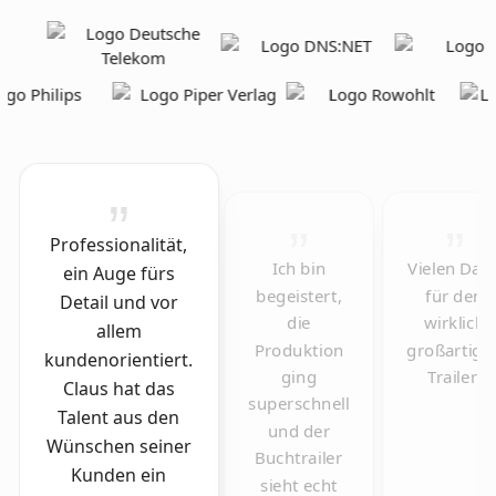
Professionalität,
Ich bin
Vielen Dan
ein Auge fürs
begeistert,
für den
Detail und vor
die
wirklich
allem
Produktion
großartige
kundenorientiert.
ging
Trailer!
Claus hat das
superschnell
Talent aus den
und der
Wünschen seiner
Buchtrailer
Kunden ein
sieht echt