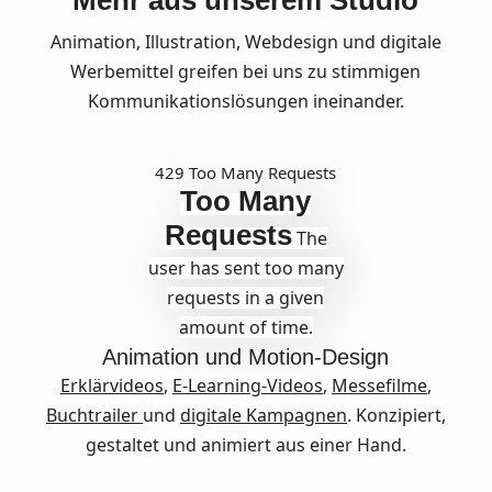
Mehr aus unserem Studio
Animation, Illustration, Webdesign und digitale
Werbemittel greifen bei uns zu stimmigen
Kommunikationslösungen ineinander.
429 Too Many Requests
Too Many
Requests
The
user has sent too many
requests in a given
amount of time.
Animation und Motion-Design
Erklärvideos
,
E-Learning-Videos
,
Messefilme
,
Buchtrailer
und
digitale Kampagnen
. Konzipiert,
gestaltet und animiert aus einer Hand.