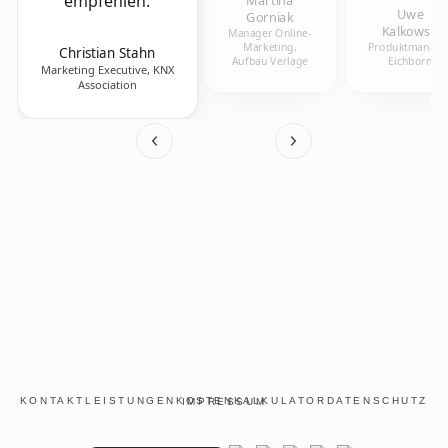
empfehlen.
Uwe
Gorniak
Kalkowski
Manager Online-
Marketing,
Produktmanager
Christian Stahn
Aufbau Verlage
Eichborn
Marketing Executive, KNX
Association
KONTAKT
LEISTUNGEN
KOSTENKALKULATOR
DATENSCHUTZ
IMPRESSUM