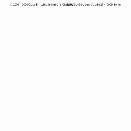
© 2004 – 2026 Claus Ernst
Erklärfilmbüro Claus Ernst · Glogauer Straße 21 · 10999 Berlin