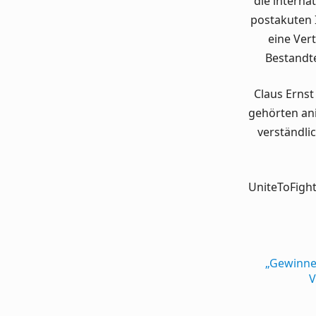
die intern
postakuten 
eine Ver
Bestandt
Claus Ernst
gehörten ani
verständli
UniteToFight
„Gewinner
V