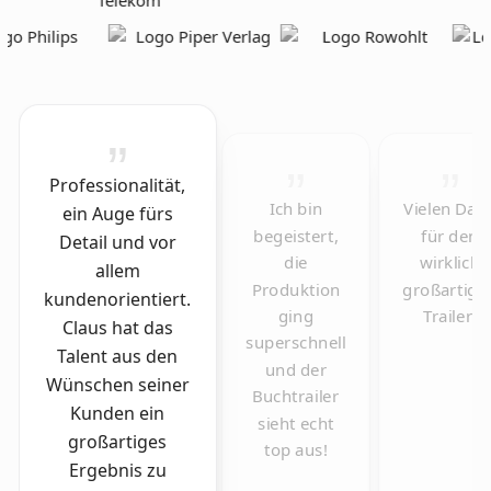
Professionalität,
Ich bin
Vielen Dan
ein Auge fürs
begeistert,
für den
Detail und vor
die
wirklich
allem
Produktion
großartige
kundenorientiert.
ging
Trailer!
Claus hat das
superschnell
Talent aus den
und der
Wünschen seiner
Buchtrailer
Kunden ein
sieht echt
großartiges
top aus!
Ergebnis zu